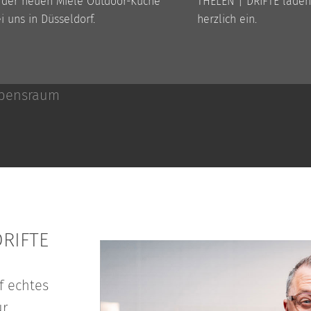
 der neuen Miele Outdoor-Küche
THELEN | DRIFTE laden
i uns in Düsseldorf.
herzlich ein.
DRIFTE
f echtes
ur