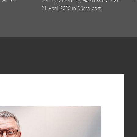
 wir Sie
der Big Green Egg MASTERCLASS am
i
21. April 2026 in Düsseldorf.