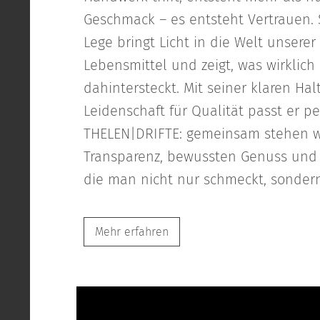
Geschmack – es entsteht Vertrauen.
Lege bringt Licht in die Welt unserer
Lebensmittel und zeigt, was wirklich
dahintersteckt. Mit seiner klaren Ha
Leidenschaft für Qualität passt er pe
THELEN|DRIFTE: gemeinsam stehen wi
Transparenz, bewussten Genuss und 
die man nicht nur schmeckt, sondern
Mehr erfahren