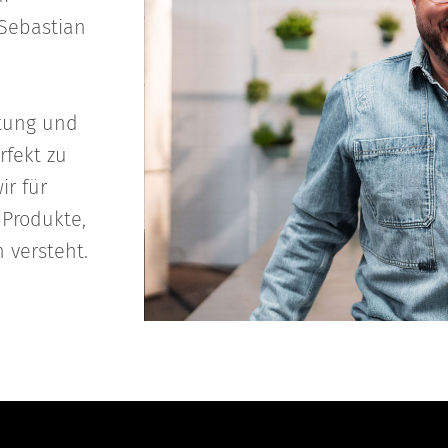
 Sebastian
ltung und
rfekt zu
r für
Produkte,
 versteht.