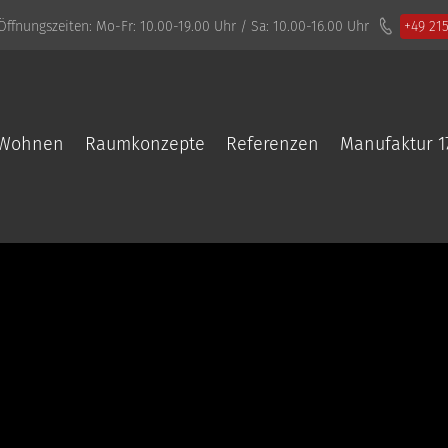
Öffnungszeiten:
Mo-Fr: 10.00-19.00 Uhr / Sa: 10.00-16.00 Uhr
+49 21
Wohnen
Raumkonzepte
Referenzen
Manufaktur 1