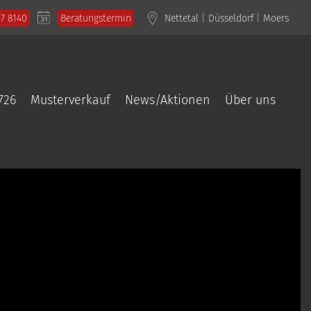
57 8140
Beratungstermin
Nettetal
|
Düsseldorf
|
Moers
726
Musterverkauf
News/Aktionen
Über uns