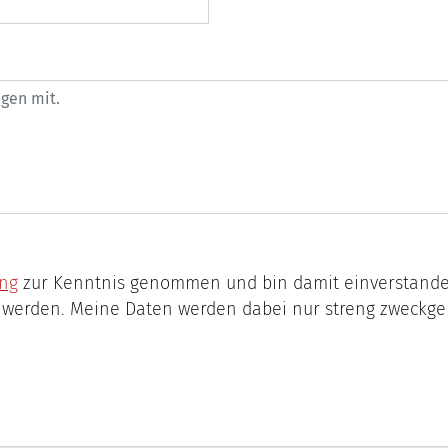
ung
zur Kenntnis genommen und bin damit einverstanden, dass die von mir angegeben Daten
Daten werden dabei nur streng zweckgebunden zur Bearbeitung und
.