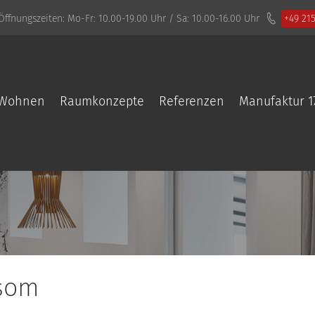
Öffnungszeiten:
Mo-Fr: 10.00-19.00 Uhr / Sa: 10.00-16.00 Uhr
+49 21
Wohnen
Raumkonzepte
Referenzen
Manufaktur 1
ssom