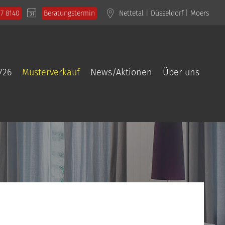
57 8140
Beratungstermin
Nettetal
|
Düsseldorf
|
Moers
726
Musterverkauf
News/Aktionen
Über uns