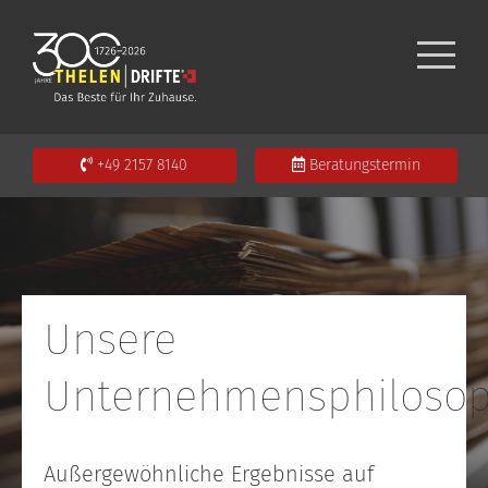
+49 2157 8140
Beratungstermin
Unsere
Unternehmensphilosop
Außergewöhnliche Ergebnisse auf