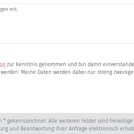
ung
zur Kenntnis genommen und bin damit einverstanden, dass die von mir angegeben Daten
Daten werden dabei nur streng zweckgebunden zur Bearbeitung und
.
. Alle weiteren Felder sind freiwillige Angaben. Ihre Daten werden nur
tronisch erhoben und gespeichert. Informationen