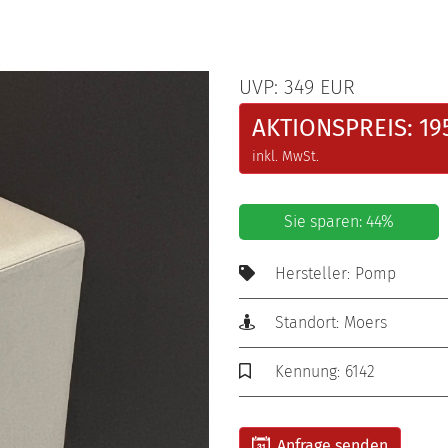
UVP: 349 EUR
AKTIONSPREIS: 19
inkl. MwSt.
Sie sparen: 44%
Hersteller: Pomp
Standort: Moers
Kennung: 6142
Anfrage senden