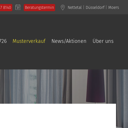
57 8140
Beratungstermin
Nettetal
|
Düsseldorf
|
Moers
726
Musterverkauf
News/Aktionen
Über uns