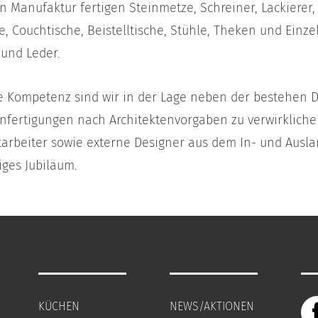
 Manufaktur fertigen Steinmetze, Schreiner, Lackierer,
he, Couchtische, Beistelltische, Stühle, Theken und Einze
 und Leder.
te Kompetenz sind wir in der Lage neben der bestehen
Anfertigungen nach Architektenvorgaben zu verwirklich
tarbeiter sowie externe Designer aus dem In- und Ausla
iges Jubiläum.
KÜCHEN
NEWS/AKTIONEN