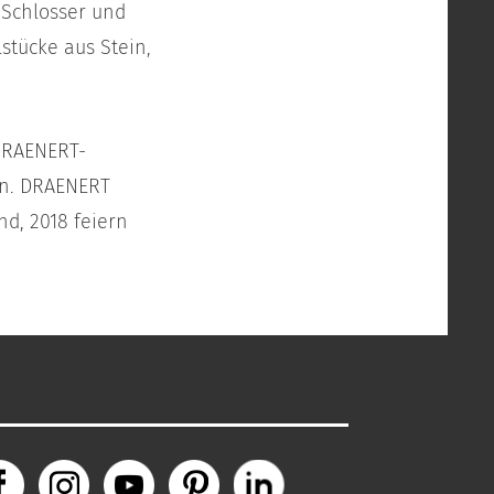
 Schlosser und
lstücke aus Stein,
 DRAENERT-
en. DRAENERT
nd, 2018 feiern