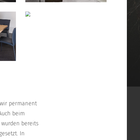
m wir permanent
 Auch beim
t wurden bereits
esetzt. In