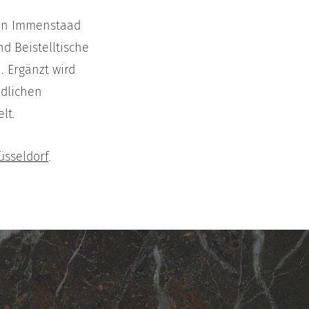
 in Immenstaad
d Beistelltische
. Ergänzt wird
edlichen
lt.
üsseldorf
.