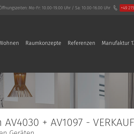
Öffnungszeiten:
Mo-Fr: 10.00-19.00 Uhr / Sa: 10.00-16.00 Uhr
+49 21
Wohnen
Raumkonzepte
Referenzen
Manufaktur 1
n AV4030 + AV1097 - VERKAUF
gen Geräten