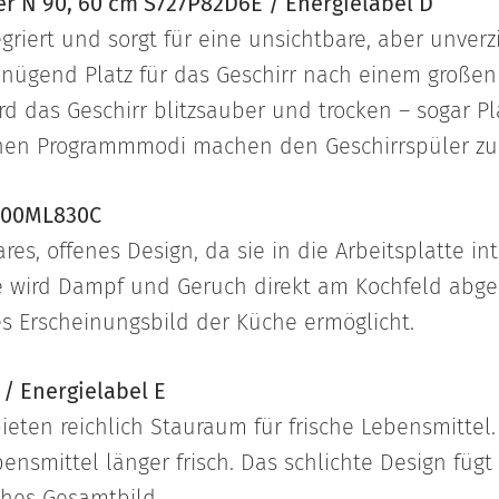
ler N 90, 60 cm S727P82D6E / Energielabel D
egriert und sorgt für eine unsichtbare, aber unverz
genügend Platz für das Geschirr nach einem große
d das Geschirr blitzsauber und trocken – sogar Plas
nen Programmmodi machen den Geschirrspüler zu ei
2900ML830C
res, offenes Design, da sie in die Arbeitsplatte int
e wird Dampf und Geruch direkt am Kochfeld abge
es Erscheinungsbild der Küche ermöglicht.
/ Energielabel E
eten reichlich Stauraum für frische Lebensmittel.
smittel länger frisch. Das schlichte Design fügt 
ches Gesamtbild.