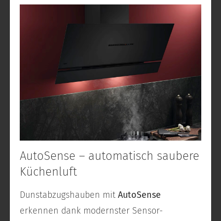
AutoSense – automatisch saubere
Küchenluft
Dunstabzugshauben mit
AutoSense
erkennen dank modernster Sensor-