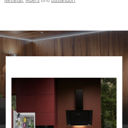
Nettetal
,
Moers
und
Düsseldorf
.