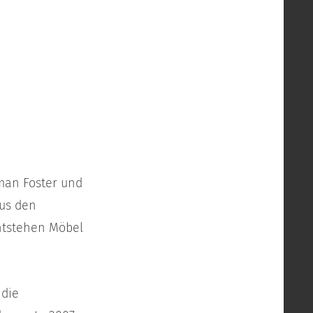
man Foster und
aus den
entstehen Möbel
 die