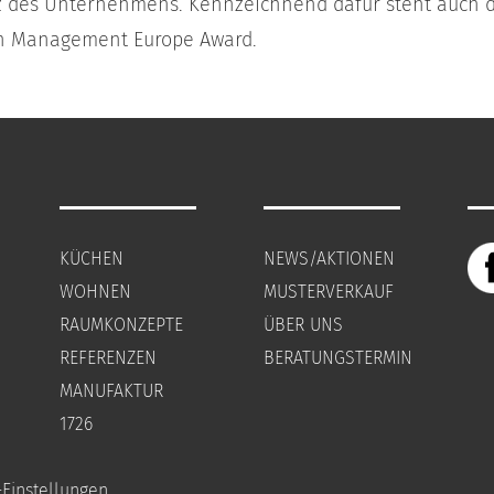
des Unternehmens. Kennzeichnend dafür steht auch d
gn Management Europe Award.
KÜCHEN
NEWS/AKTIONEN
WOHNEN
MUSTERVERKAUF
RAUMKONZEPTE
ÜBER UNS
REFERENZEN
BERATUNGSTERMIN
MANUFAKTUR
1726
-Einstellungen