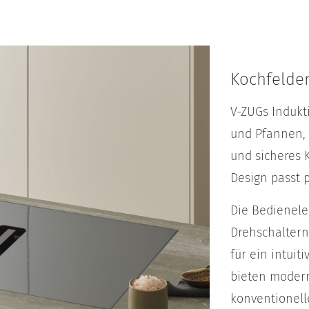
Kochfelde
V-ZUGs Indukt
und Pfannen, b
und sicheres 
Design passt 
Die Bedienele
Drehschaltern
für ein intuit
bieten modern
konventionel