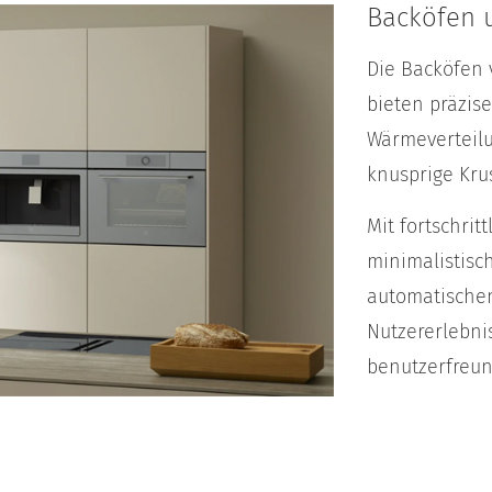
Backöfen 
Die Backöfen 
bieten präzis
Wärmeverteilun
knusprige Kru
Mit fortschrit
minimalistisc
automatischen
Nutzererlebni
benutzerfreun