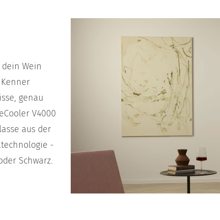
n dein Wein
s Kenner
isse, genau
neCooler V4000
klasse aus der
technologie -
 oder Schwarz.