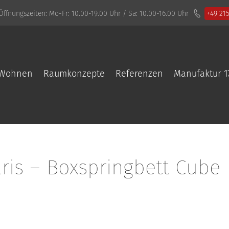
Öffnungszeiten:
Mo-Fr: 10.00-19.00 Uhr / Sa: 10.00-16.00 Uhr
+49 21
Wohnen
Raumkonzepte
Referenzen
Manufaktur 1
aris – Boxspringbett Cube