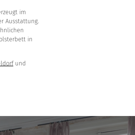
erzeugt im
r Ausstattung.
öhnlichen
lsterbett in
ldorf
und