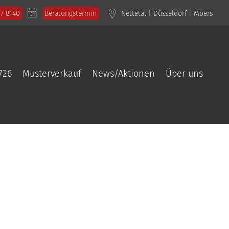
57 8140
Beratungstermin
Nettetal
|
Düsseldorf
|
Moers
726
Musterverkauf
News/Aktionen
Über uns