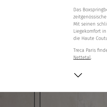
Das Boxspringbe
zeitgenössisch
Mit seinen sch
Liegekomfort in
die Haute Coutu
Treca Paris fin
Nettetal
.