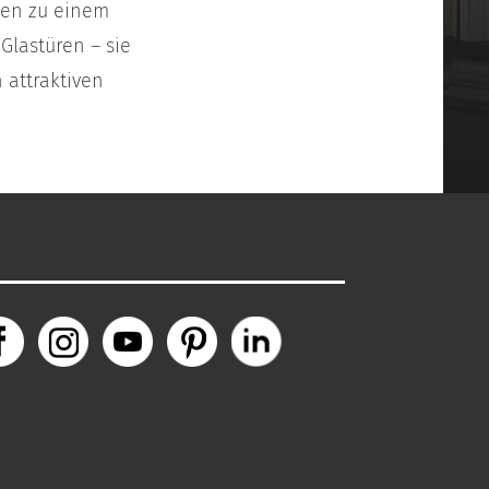
gen zu einem
Glastüren – sie
 attraktiven