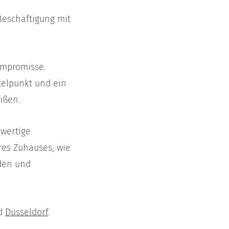
Beschäftigung mit
Kompromisse.
ttelpunkt und ein
ißen.
hwertige
res Zuhauses, wie
den und
d
Düsseldorf
.