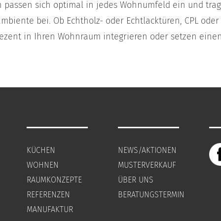
passen sich optimal in jedes Wohnumfeld ein und tra
biente bei. Ob Echtholz- oder Echtlacktüren, CPL oder 
dezent in Ihren Wohnraum integrieren oder setzen einen
KÜCHEN
NEWS/AKTIONEN
WOHNEN
MUSTERVERKAUF
RAUMKONZEPTE
ÜBER UNS
REFERENZEN
BERATUNGSTERMIN
MANUFAKTUR