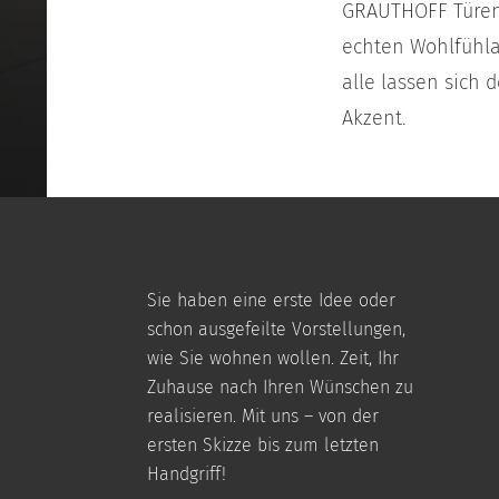
GRAUTHOFF Türen 
echten Wohlfühlam
alle lassen sich 
Akzent.
Sie haben eine erste Idee oder
schon ausgefeilte Vorstellungen,
wie Sie wohnen wollen. Zeit, Ihr
Zuhause nach Ihren Wünschen zu
realisieren. Mit uns – von der
ersten Skizze bis zum letzten
Handgriff!