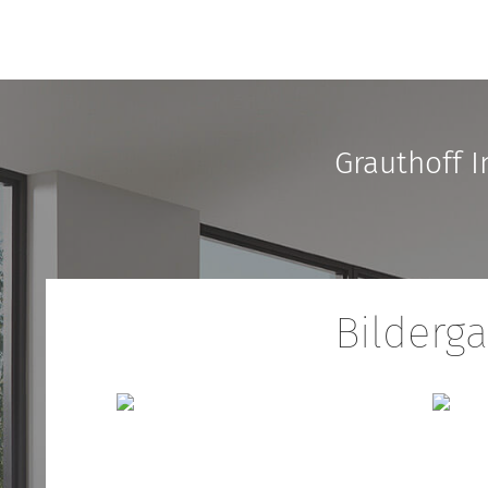
Grauthoff I
Bilderga