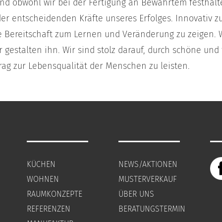
Und obwohl wir bei der Fertigung an Bewährtem festhalte
er entscheidenden Kräfte unseres Erfolges. Innovativ z
e Bereitschaft zum Lernen und Veränderung zu zeigen. W
ir gestalten ihn. Wir sind stolz darauf, durch schöne und
rag zur Lebensqualität der Menschen zu leisten.
KÜCHEN
NEWS/AKTIONEN
WOHNEN
MUSTERVERKAUF
RAUMKONZEPTE
ÜBER UNS
REFERENZEN
BERATUNGSTERMIN