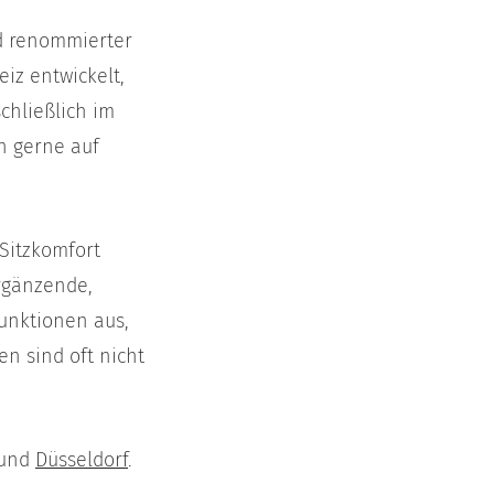
nd renommierter
iz entwickelt,
chließlich im
n gerne auf
Sitzkomfort
rgänzende,
unktionen aus,
n sind oft nicht
und
Düsseldorf
.