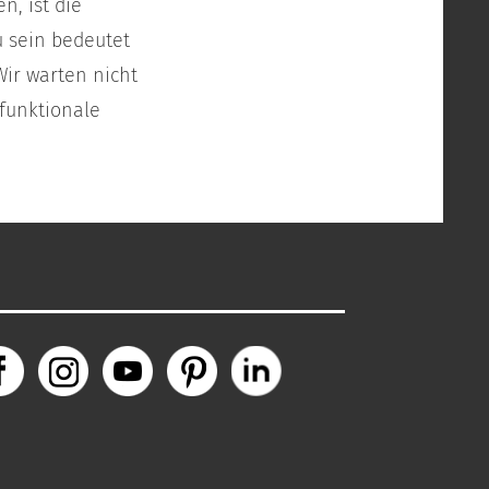
n, ist die
u sein bedeutet
ir warten nicht
 funktionale