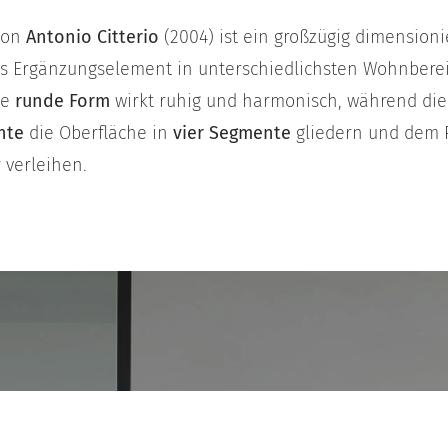
on
Antonio Citterio
(2004) ist ein großzügig dimension
iges Ergänzungselement in unterschiedlichsten Wohnbere
ne
runde Form
wirkt ruhig und harmonisch, während di
hte
die Oberfläche in
vier Segmente
gliedern und dem P
r verleihen.