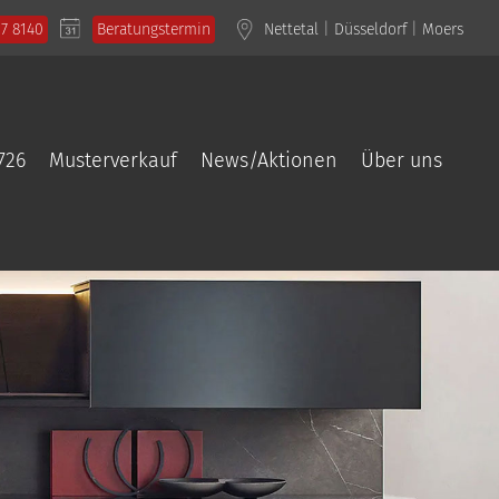
57 8140
Beratungstermin
Nettetal
|
Düsseldorf
|
Moers
726
Musterverkauf
News/Aktionen
Über uns