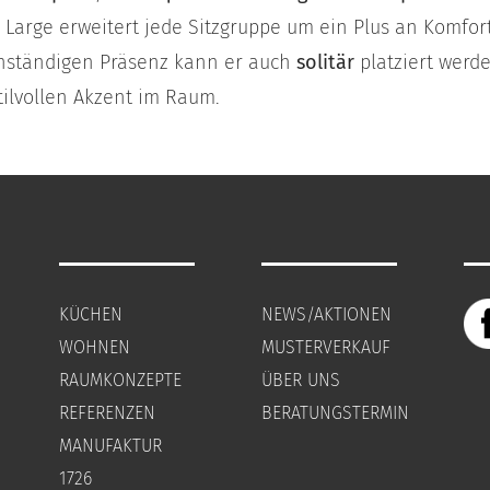
Large erweitert jede Sitzgruppe um ein Plus an Komfort 
nständigen Präsenz kann er auch
solitär
platziert werde
ilvollen Akzent im Raum.
KÜCHEN
NEWS/AKTIONEN
WOHNEN
MUSTERVERKAUF
RAUMKONZEPTE
ÜBER UNS
REFERENZEN
BERATUNGSTERMIN
MANUFAKTUR
1726