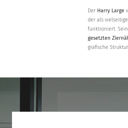
Der
Harry Large
v
der als vielseit
funktioniert. Sei
gesetzten Ziernä
grafische Struktu