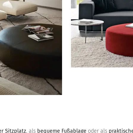
er Sitzplatz
, als
bequeme Fußablage
oder als
praktisch