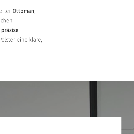
ierter
Ottoman
,
ichen
e
präzise
olster eine klare,