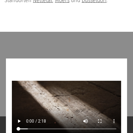
Standorten
Nettetal
,
Moers
und
Düsseldorf
.