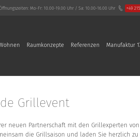
Öffnungszeiten:
Mo-Fr: 10.00-19.00 Uhr / Sa: 10.00-16.00 Uhr
+49 21
Wohnen
Raumkonzepte
Referenzen
Manufaktur 1
de Grillevent
er neuen Partnerschaft mit den Grillexperten von
meinsam die Grillsaison und laden Sie herzlich z