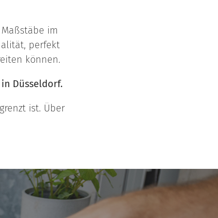
e Maßstäbe im
lität, perfekt
reiten können.
 in Düsseldorf.
renzt ist. Über