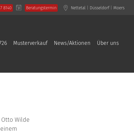
57 8140
Beratungstermin
Nettetal
|
Düsseldorf
|
Moers
726
Musterverkauf
News/Aktionen
Über uns
 Otto Wilde
u einem