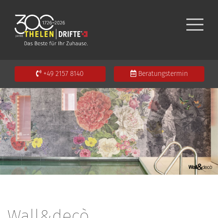
+49 2157 8140
Beratungstermin
Wall&decò